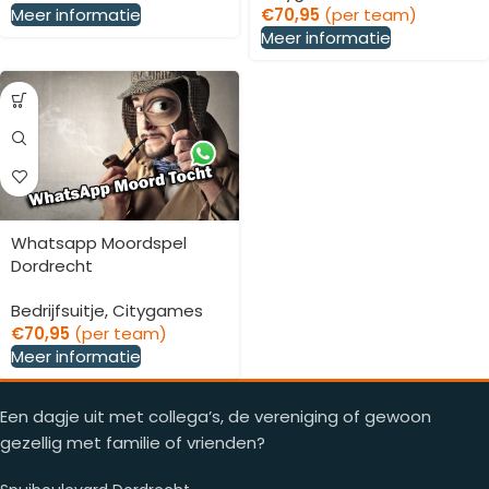
Meer informatie
€
70,95
(per team)
Meer informatie
Whatsapp Moordspel
Dordrecht
Bedrijfsuitje
,
Citygames
€
70,95
(per team)
Meer informatie
Een dagje uit met collega’s, de vereniging of gewoon
gezellig met familie of vrienden?