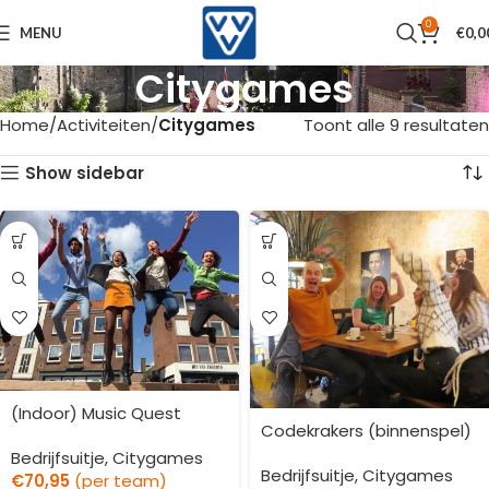
0
MENU
€
0,0
Citygames
Home
Activiteiten
Citygames
Toont alle 9 resultaten
Show sidebar
(Indoor) Music Quest
Codekrakers (binnenspel)
Bedrijfsuitje
,
Citygames
Bedrijfsuitje
,
Citygames
€
70,95
(per team)