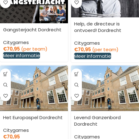
Help, de directeur is
Gangsterjacht Dordrecht
ontvoerd! Dordrecht
Citygames
Citygames
€
70,95
(per team)
€
70,95
(per team)
Meer informatie
Meer informatie
Het Europaspel Dordrecht
Levend Ganzenbord
Dordrecht
Citygames
€
70,95
Citygames