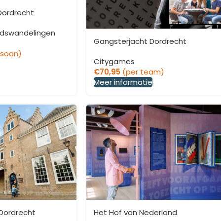
Dordrecht
dswandelingen
Gangsterjacht Dordrecht
rsoon)
Citygames
€
70,95
(per team)
Meer informatie
Dordrecht
Het Hof van Nederland