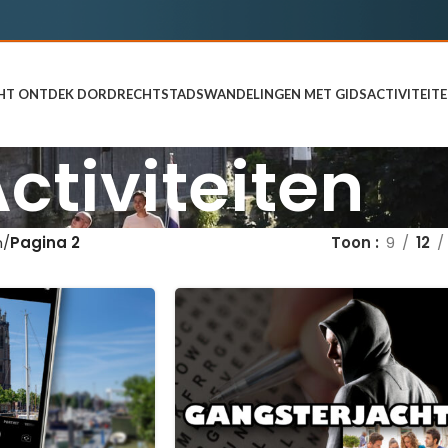
HT ONTDEK DORDRECHT
STADSWANDELINGEN MET GIDS
ACTIVITEIT
ctiviteiten
n
Pagina 2
Toon
9
12