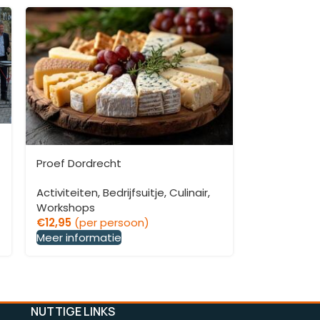
Proef Dordrecht
Activiteiten
,
Bedrijfsuitje
,
Culinair
,
Workshops
€
12,95
(per persoon)
Meer informatie
NUTTIGE LINKS