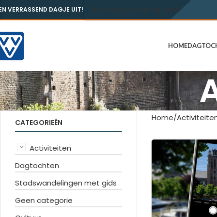
EN VERRASSEND DAGJE UIT!
HOME
DAGTOC
A
Home
Activiteite
CATEGORIEËN
Activiteiten
Dagtochten
Stadswandelingen met gids
Geen categorie