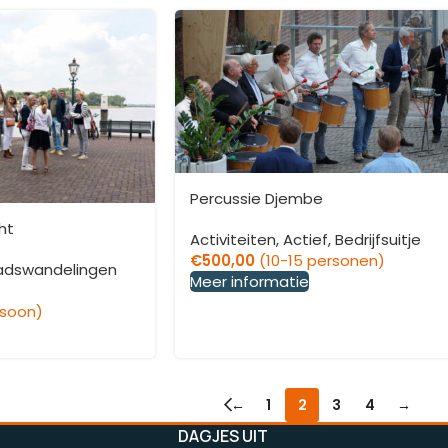
Percussie Djembe
ht
Activiteiten
,
Actief
,
Bedrijfsuitje
€
500,00
(10-15 personen)
adswandelingen
Meer informatie
rsoon)
←
1
2
3
4
→
DAGJES UIT