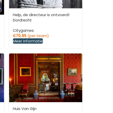
Help, de directeur is ontvoerd!
Dordrecht
Citygames
€
70,95
(per team)
Meer informatie
Huis Van Gijn