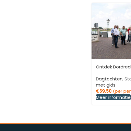
Ontdek Dordrec
Dagtochten
,
St
met gids
€
59,50
(per pe
Meer informatie