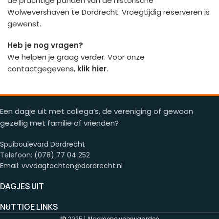
de prachtige panden van de historisc
he
Wolwevershaven te Dordrecht.
Vroegtijdig reserveren is
gewenst.
Heb je nog vragen?
We helpen je graag verder. Voor onze
contactgegevens,
klik hier
.
Een dagje uit met collega’s, de vereniging of gewoon
gezellig met familie of vrienden?
Spuiboulevard Dordrecht
Telefoon: (078) 77 04 252
Email: vvvdagtochten@dordrecht.nl
DAGJES UIT
NUTTIGE LINKS
ID
2025 |
Algemene voorwaarden