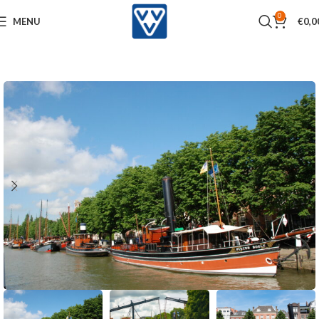
0
MENU
€
0,0
Home
Activiteiten
Varen