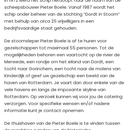
In 1972 werd het schip herdoopt naar de naam van de
scheepsbouwer Pieter Boele. Vanaf 1987 wordt het
schip onder beheer van de stichting “Dordt in Stoom”
met behulp van circa 25 vrijwilligers in een
bedrijfsvaardige staat gehouden.
De stoomsleper Pieter Boele is af te huren voor
gezelschappen tot maximaal 55 personen. Tot de
mogelijkheden behoren een vaartocht op de rivier de
Merwede, een rondje om het eiland van Dordt,
een
tocht naar Gorinchem,
een tocht naar de molens van
Kinderdijk of geef uw gezelschap een beeld van de
haven van Rotterdam. Je vaart dan door enkele van de
vele havens en langs de imposante skyline van
Rotterdam. Op verzoek kunnen wij voor jou de catering
verzorgen. Voor specifieke wensen en/of nadere
in
formatie kunt je contact
opnemen.
De thuishaven van de Pieter Boele is te vinden tussen