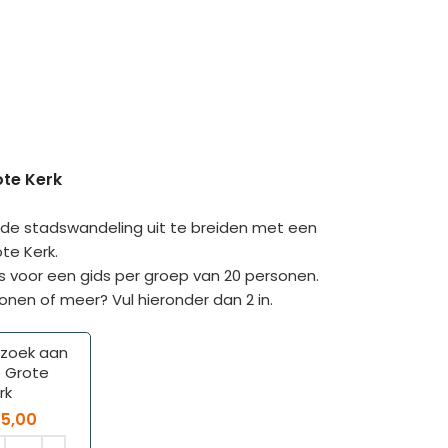
ote Kerk
 de stadswandeling uit te breiden met een
te Kerk.
rijs voor een gids per groep van 20 personen.
onen of meer? Vul hieronder dan 2 in.
zoek aan
 Grote
rk
15,00