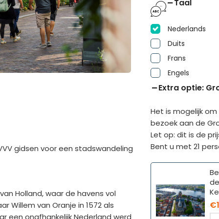
Taal
Nederlands
Duits
Frans
Engels
Extra optie: Gr
Het is mogelijk om
bezoek aan de Gro
Let op: dit is de p
Bent u met 21 pers
VVV gidsen voor een stadswandeling
Be
de
Ke
van Holland, waar de havens vol
€
r Willem van Oranje in 1572 als
r een onafhankelijk Nederland werd