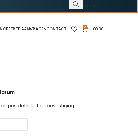
CONTACT
0
EN
OFFERTE AANVRAGEN
CONTACT
€
0,00
datum
 is pas definitief na bevestiging