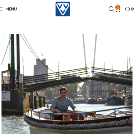
0
MENU
€
0,0
Home
Activiteiten
Varen