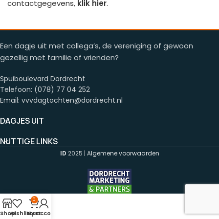
contactgegevens,
klik hier
.
Een dagje uit met collega’s, de vereniging of gewoon
gezellig met familie of vrienden?
Spuiboulevard Dordrecht
Telefoon: (078) 77 04 252
Email: vvvdagtochten@dordrecht.nl
DAGJES UIT
NUTTIGE LINKS
ID
2025 |
Algemene voorwaarden
0
Shop
Wishlist
My account
Cart