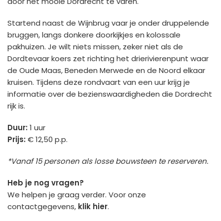
door het mooie Dordrecht te varen.
Startend naast de Wijnbrug vaar je onder druppelende
bruggen, langs donkere doorkijkjes en kolossale
pakhuizen. Je wilt niets missen, zeker niet als de
Dordtevaar koers zet richting het drierivierenpunt waar
de Oude Maas, Beneden Merwede en de Noord elkaar
kruisen. Tijdens deze rondvaart van een uur krijg je
informatie over de bezienswaardigheden die Dordrecht
rijk is.
Duur:
1 uur
Prijs:
€ 12,50 p.p.
*Vanaf 15 personen als losse bouwsteen te reserveren.
Heb je nog vragen?
We helpen je graag verder. Voor onze
contactgegevens,
klik hier
.