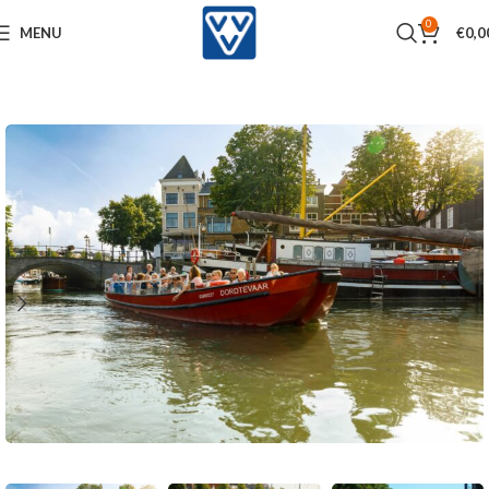
0
MENU
€
0,0
Home
Activiteiten
Varen